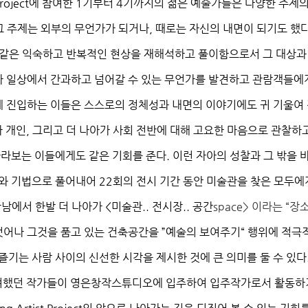
roject
에 참여한
1
기부터
4
기까지의 젊은 예술가들은 다양한 주제의
그 주제는 외부의 무언가가 되거나
,
때로는 자신의 내면이 되기도 했
같은 익숙하고 반복적인 현상을 재해석하고 풀이함으로서 그 대상과
 일상에서 간과하고 넘어갈 수 있는 무언가를 발견하고 관람객들에게
에 진입하는 이들은 스스로의 정체성과 내면의 이야기에도 귀 기울여
가 개인
,
그리고 더 나아가 사회 전반에 대해 고요한 마음으로 관찰하
바라보는 이들에게도 같은 기회를 준다
.
이런 자아의 성찰과 그 밖을 
지와 기법으로 풀어내어
22
회의 전시 기간 동안 미술관을 찾은 모두에
만남에서 한발 더 나아가
<
미술관
..
전시장
..
공간
space>
이라는
“
장
벗어나 그것을 품고 있는 건축공간을
”
예술의 보여주기
“
행위에 적극
즐기는 사람 사이의 신선한 시각을 제시한 것에 큰 의미를 둘 수 있다
여했던 작가들이 영은창작스튜디오에 입주하여 입주작가로서 활동하