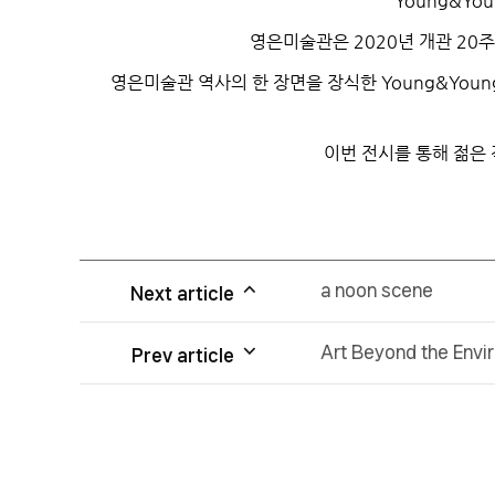
Young&Young
영은미술관은
2020
년 개관
20
주
영은미술관 역사의 한 장면을 장식한
Young&Young 
이번 전시를 통해 젊은
a noon scene
Next article
Art Beyond the Envir
Prev article