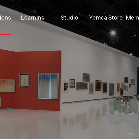
tions
Learning
Studio
Yemca Store
Mem
ent
Permanent
Introduction
Yemca Shop
Be
ions
M
Special
Program
Pop-up
bitions
D
Venue Rental
Resident Artists
k