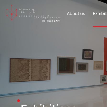
About us
Exhibi
About us
Curr
Exhibit
Stories
Past Exhi
Visitors
Boo