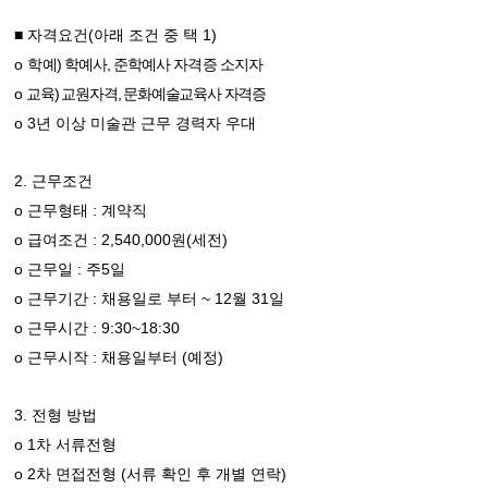
(
1)
■
자격요건
아래 조건 중 택
o
)
,
학예
학예사
준학예사 자격증 소지자
o
)
,
교육
교원자격
문화예술교육사 자격증
o 3
년 이상 미술관 근무 경력자 우대
2.
근무조건
o
:
근무형태
계약직
o
: 2,540,000
(
)
급여조건
원
세전
o
:
5
근무일
주
일
o
:
~ 12
31
근무기간
채용일로 부터
월
일
o
: 9:30~18:30
근무시간
o
:
(
)
근무시작
채용일부터
예정
3.
전형 방법
o 1
차 서류전형
o 2
(
)
차 면접전형
서류 확인 후 개별 연락