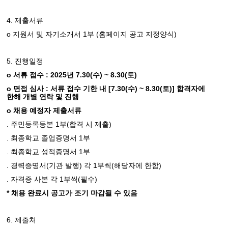
4.
제출서류
o
1
(
)
지원서 및 자기소개서
부
홈페이지 공고 지정양식
5.
진행일정
o
: 2025
7.30(
) ~ 8.30(
)
서류 접수
년
수
토
o
:
[7.30(
) ~ 8.30(
)]
면접 심사
서류 접수 기한 내
수
토
합격자에
한해 개별 연락 및 진행
o
채용 예정자 제출서류
.
1
(
)
주민등록등본
부
합격 시 제출
.
1
최종학교 졸업증명서
부
.
1
최종학교 성적증명서
부
.
(
)
1
(
)
경력증명서
기관 발행
각
부씩
해당자에 한함
.
1
(
)
자격증 사본 각
부씩
필수
*
채용 완료시 공고가 조기 마감될 수 있음
6.
제출처