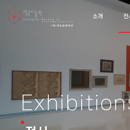
소개
전
미술관 소개 및 조직도
현재
설립 이념·건축
지난
관람 안내
순회
도
Exhibition