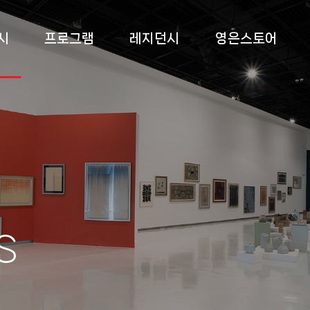
시
프로그램
레지던시
영은스토어
 전시
상설교육
소개
영은스토어
 전시
특별교육
프로그램
팝업스토어
 전시
부대 행사
입주작가
록
s