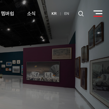
멤버쉽
소식
KR
EN
회원
공지사항
후원
연간기부금내역
활용실적 내역